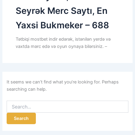
Seyrək Merc Saytı, En
Yaxsi Bukmeker – 688
Tətbiqi mostbet indir edərək, istənilən yerdə və
vaxtda mərc edə və oyun oynaya bilərsiniz. –
It seems we can’t find what you’re looking for. Perhaps
searching can help.